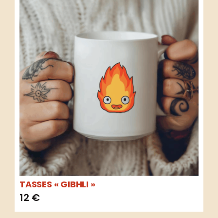
TASSES « GIBHLI »
12
€