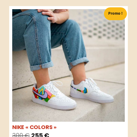
Promo !
NIKE « COLORS »
300
€
255
€