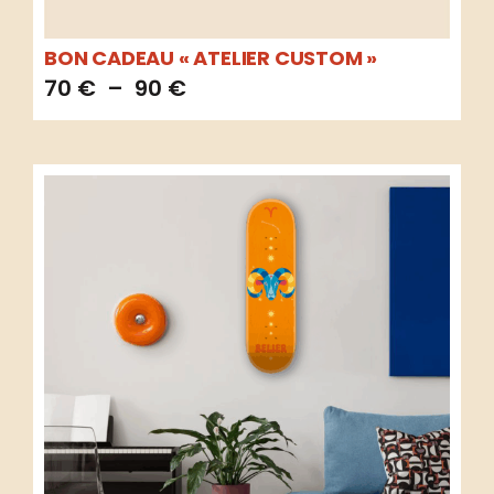
BON CADEAU « ATELIER CUSTOM »
70
€
–
90
€