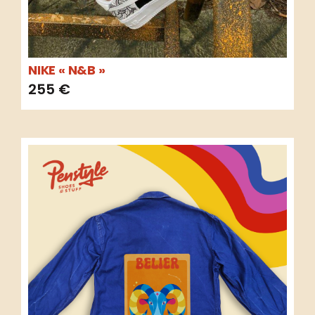
NIKE « N&B »
255
€