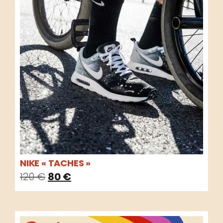
NIKE « TACHES »
120
€
80
€