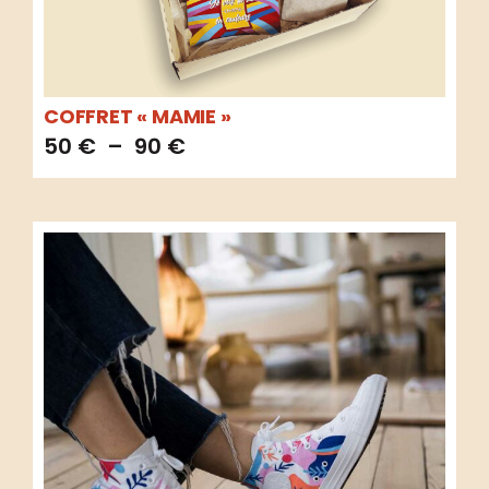
COFFRET « MAMIE »
50
€
–
90
€