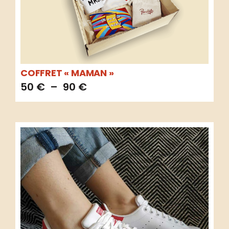
COFFRET « MAMAN »
50
€
–
90
€