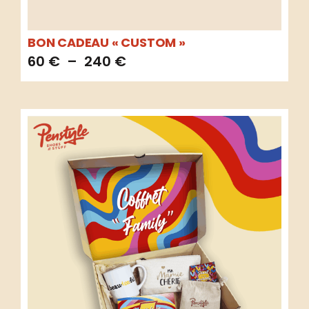
BON CADEAU « CUSTOM »
60
€
–
240
€