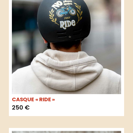
CASQUE « RIDE »
250
€