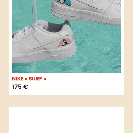
NIKE « SURF »
175
€