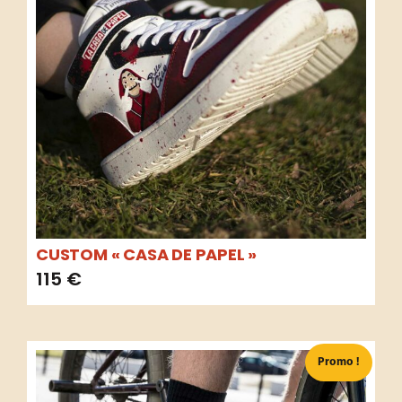
CUSTOM « CASA DE PAPEL »
115
€
Promo !