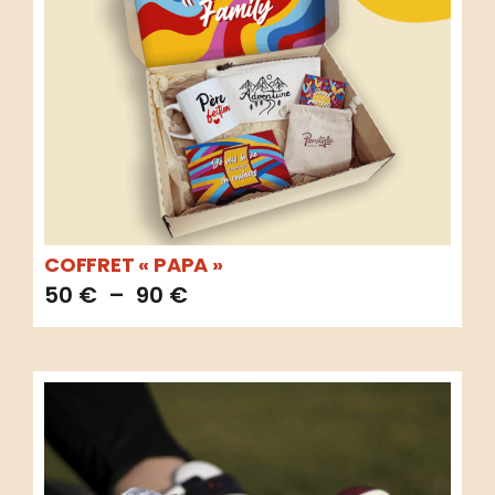
COFFRET « PAPA »
50
€
–
90
€