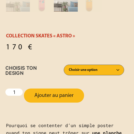
COLLECTION SKATES « ASTRO »
170
€
CHOISIS TON
DESIGN
Ajouter au panier
Pourquoi se contenter d’un simple poster
quand ton signe peut trôner sur
une planche