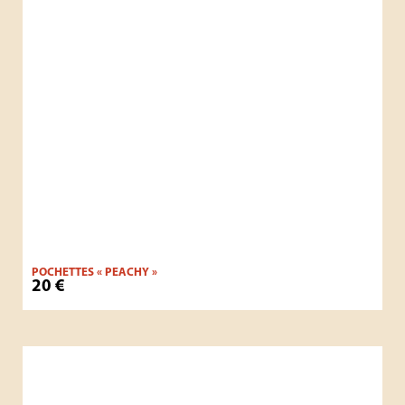
POCHETTES « PEACHY »
20
€