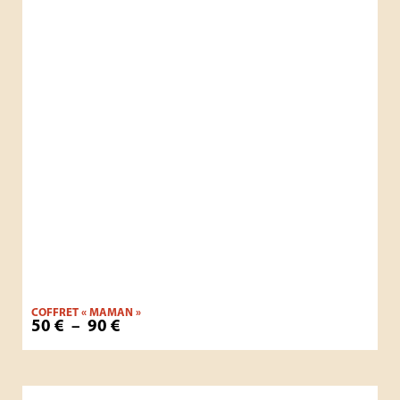
COFFRET « MAMAN »
50
€
–
90
€