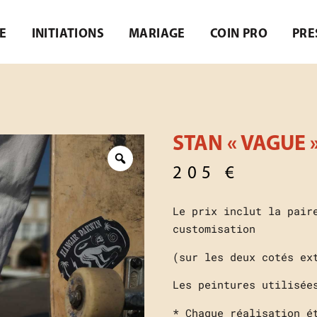
E
INITIATIONS
MARIAGE
COIN PRO
PRE
STAN « VAGUE 
205
€
Le prix inclut la pair
customisation
(sur les deux cotés ex
Les peintures utilisée
* Chaque réalisation é