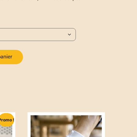
panier
Promo !