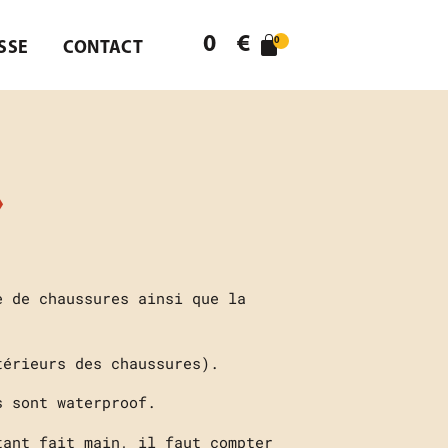
0
€
0
SSE
CONTACT
»
e de chaussures ainsi que la
térieurs des chaussures).
s sont waterproof.
tant fait main, il faut compter